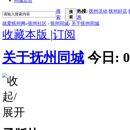
同城后台
搜
热搜:
抚州活动
抚州好店
搜
索
索
惠
就爱抚州网
»
抚州社区
›
抚州同城
›
关于抚州同城
收藏本版
|
订阅
关于抚州同城
今日:
0