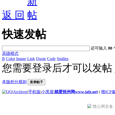
返 回
快速发帖
还可输入
80
高级模式
B
Color
Image
Link
Quote
Code
Smilies
您需要登录后才可以发帖
本版积分规则
发表帖子
|
Archiver
|
手机版
|
小黑屋
|
就爱抚州网www.jafz.net
(
赣ICP备
赣公网安备 36