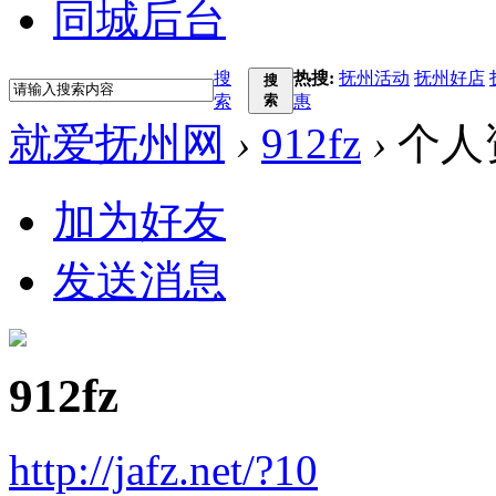
同城后台
搜
热搜:
抚州活动
抚州好店
搜
索
索
惠
就爱抚州网
›
912fz
›
个人
加为好友
发送消息
912fz
http://jafz.net/?10